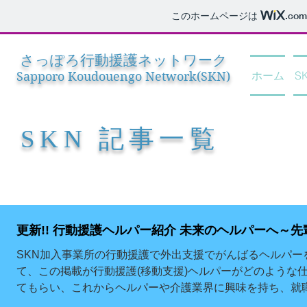
このホームページは
.com
さっぽろ​​行動援護ネットワーク
ホーム
S
Sapporo Koudouengo Network(SKN)
SKN 記事一覧​
更新!! 行動援護ヘルパー紹介 未来の
SKN加入事業所の行動援護で外出支援でがんばるヘルパー
て、この掲載が行動援護(移動支援)ヘルパーがどのような
てもらい、これからヘルパーや介護業界に興味を持ち、就
の...